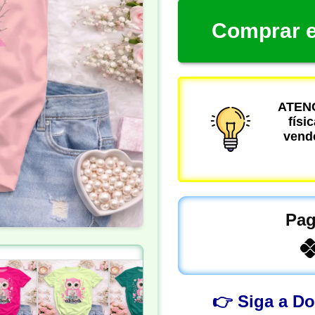
Comprar e
ATENÇ
físi
vende
Pag
👉 Siga a D