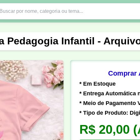
Nono Ano
Religião
DTF em PNG
Abad
a Pedagogia Infantil - Arquiv
nte
Formandos
Profissão
Festa Junina
o
Católica
Uniforme
Gamer
Vôlei
Comprar A
* Em Estoque
er
Pedagogia
Biologia
Geografia
Hi
* Entrega Automática n
* Meio de Pagamento V
* Tipo de Produto: Digi
R$ 20,00
(