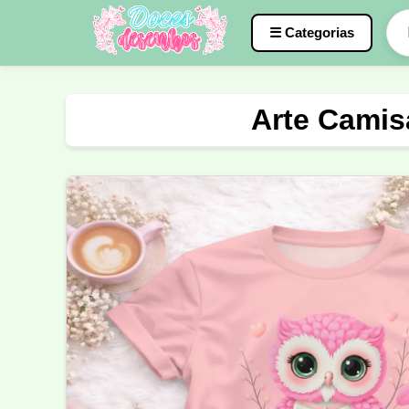
☰ Categorias
Caneca
InterClasse
Terceirão
Arte Camis
Molde de Costura
Professora
Fo
Carnaval
Natal
Natalina
Agr
Motocross
Ciclismo
Nail Design
Língua Portuguesa