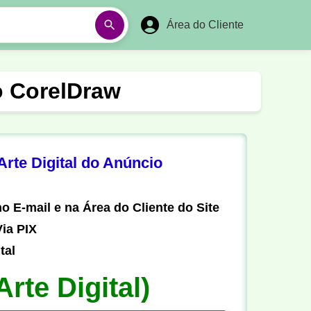
Área do Cliente
á
Aulas em Vídeos
o CorelDraw
Ano Novo
Réveillon
Futebol Amador
Pesca
rte Digital do Anúncio
stória
Matemática
o E-mail e na Área do Cliente do Site
ia PIX
tal
Arte Digital)