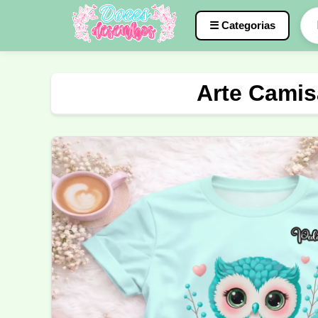
☰ Categorias
Caneca
InterClasse
Terceirão
Arte Camis
Molde de Costura
Professora
Fo
Carnaval
Natal
Natalina
Agr
Motocross
Ciclismo
Nail Design
Língua Portuguesa