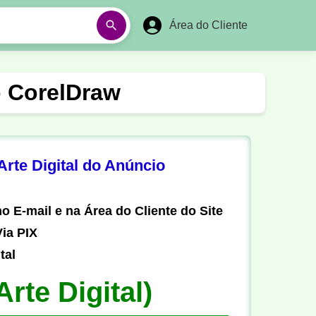
Área do Cliente
á
Aulas em Vídeos
o CorelDraw
Ano Novo
Réveillon
Futebol Amador
Pesca
rte Digital do Anúncio
stória
Matemática
o E-mail e na Área do Cliente do Site
ia PIX
tal
Arte Digital)