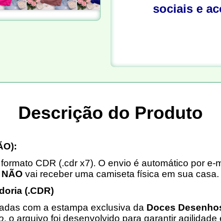
sociais e a
Descrição do Produto
O):
formato CDR (.cdr x7). O envio é automático por e-m
ê
NÃO
vai receber uma camiseta física em sua casa.
doria (.CDR)
icadas com a estampa exclusiva da
Doces Desenho
o
, o arquivo foi desenvolvido para garantir agilidade