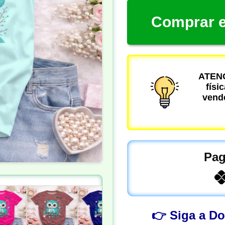
Comprar e
ATENÇ
físi
vende
Pag
👉 Siga a D