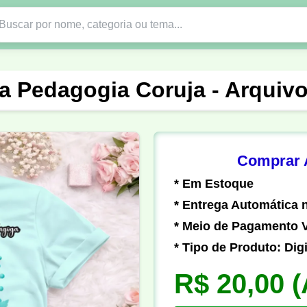
Nono Ano
Religião
DTF em PNG
Abad
a Pedagogia Coruja - Arquiv
nte
Formandos
Profissão
Festa Junina
o
Católica
Uniforme
Gamer
Vôlei
Comprar A
* Em Estoque
er
Pedagogia
Biologia
Geografia
Hi
* Entrega Automática n
* Meio de Pagamento V
* Tipo de Produto: Digi
R$ 20,00
(