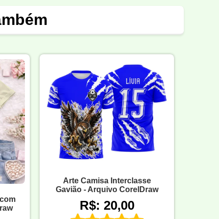
também
Arte Camisa Interclasse
Gavião - Arquivo CorelDraw
 com
R$: 20,00
Draw