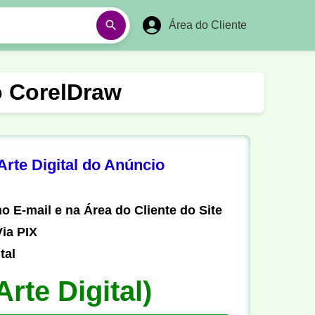
Área do Cliente
á
Aulas em Vídeos
o CorelDraw
Ano Novo
Réveillon
Futebol Amador
Pesca
rte Digital do Anúncio
stória
Matemática
o E-mail e na Área do Cliente do Site
ia PIX
tal
Arte Digital)