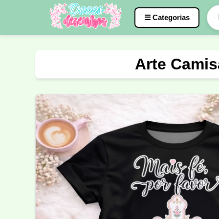
☰ Categorias
Caneca
InterClasse
Terceirão
Arte Camis
Molde de Costura
Professora
Fo
Carnaval
Natal
Natalina
Agr
Motocross
Ciclismo
Nail Design
Língua Portuguesa