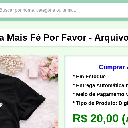
Nono Ano
Religião
DTF em PNG
Abad
a Mais Fé Por Favor - Arquiv
nte
Formandos
Profissão
Festa Junina
o
Católica
Uniforme
Gamer
Vôlei
Comprar A
* Em Estoque
er
Pedagogia
Biologia
Geografia
Hi
* Entrega Automática n
* Meio de Pagamento V
* Tipo de Produto: Digi
R$ 20,00
(