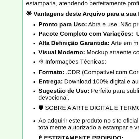
estamparia, atendendo perfeitamente prof
🌟 Vantagens deste Arquivo para a sua
Pronto para Uso:
Abra e use. Não pr
Pacote Completo com Variações: U
Alta Definição Garantida:
Arte em má
Visual Moderno:
Mockup atraente com
⚙️ Informações Técnicas:
Formato:
.CDR (Compatível com Core
Entrega:
Download 100% digital e aut
Sugestão de Uso:
Perfeito para sub
devocional.
🛡️ SOBRE A ARTE DIGITAL E TER
Ao adquirir este produto no site oficia
totalmente autorizado a estampar e v
É ESTRITAMENTE PROIBIDO: