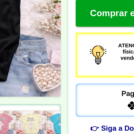
Comprar e
ATENÇ
físi
vende
Pag
👉 Siga a D