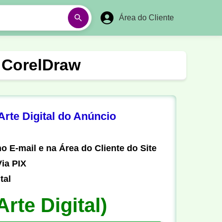
Área do Cliente
á
Aulas em Vídeos
 CorelDraw
Ano Novo
Réveillon
Futebol Amador
Pesca
rte Digital do Anúncio
stória
Matemática
o E-mail e na Área do Cliente do Site
ia PIX
tal
Arte Digital)