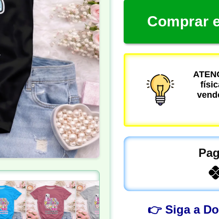
Comprar e
ATENÇ
físi
vende
Pag
👉 Siga a D