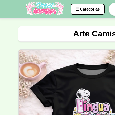
☰ Categorias
Caneca
InterClasse
Terceirão
Arte Cami
Molde de Costura
Professora
Fo
Carnaval
Natal
Natalina
Agr
Motocross
Ciclismo
Nail Design
Língua Portuguesa