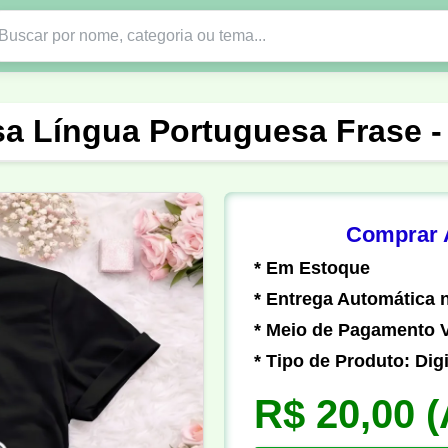
Nono Ano
Religião
DTF em PNG
Abad
sa Língua Portuguesa Frase -
nte
Formandos
Profissão
Festa Junina
o
Católica
Uniforme
Gamer
Vôlei
Comprar A
* Em Estoque
er
Pedagogia
Biologia
Geografia
Hi
* Entrega Automática n
* Meio de Pagamento V
* Tipo de Produto: Digi
R$ 20,00
(