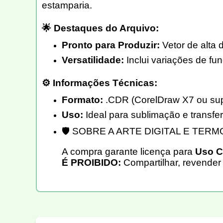
estamparia.
🌟 Destaques do Arquivo:
Pronto para Produzir:
Vetor de alta 
Versatilidade:
Inclui variações de fu
⚙️ Informações Técnicas:
Formato:
.CDR (CorelDraw X7 ou supe
Uso:
Ideal para sublimação e transfer
🛡️ SOBRE A ARTE DIGITAL E TER
A compra garante licença para
Uso C
É PROIBIDO:
Compartilhar, revender 