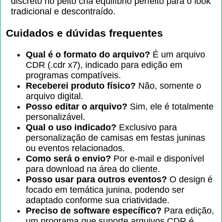
discreto no peito cria equilíbrio perfeito para o look
tradicional e descontraído.
Cuidados e dúvidas frequentes
Qual é o formato do arquivo?
É um arquivo
CDR (.cdr x7), indicado para edição em
programas compatíveis.
Receberei produto físico?
Não, somente o
arquivo digital.
Posso editar o arquivo?
Sim, ele é totalmente
personalizável.
Qual o uso indicado?
Exclusivo para
personalização de camisas em festas juninas
ou eventos relacionados.
Como será o envio?
Por e-mail e disponível
para download na área do cliente.
Posso usar para outros eventos?
O design é
focado em temática junina, podendo ser
adaptado conforme sua criatividade.
Preciso de software específico?
Para edição,
um programa que suporte arquivos CDR é