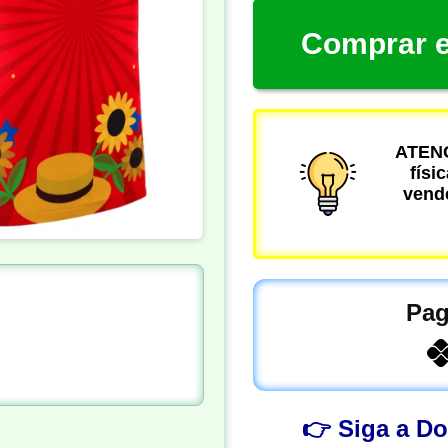
Comprar e
ATENÇ
físi
vende
Pag
👉 Siga a D