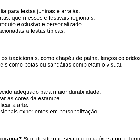
a para festas juninas e arraiás.
ais, quermesses e festivais regionais.
roduto exclusivo e personalizado.
cionadas a festas típicas.
s tradicionais, como chapéu de palha, lenços coloridos
áveis como botas ou sandálias completam o visual.
tecido adequado para maior durabilidade.
ar as cores da estampa.
icar a arte.
issionais experientes em personalização.
rograma?
Sim, desde que sejam compatíveis com o for