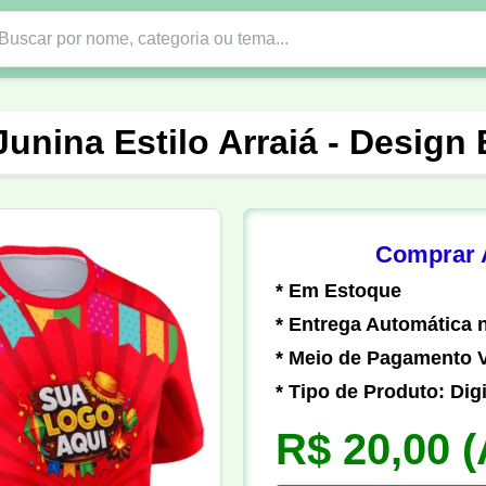
Nono Ano
Religião
DTF em PNG
Abad
unina Estilo Arraiá - Design
nte
Formandos
Profissão
Festa Junina
o
Católica
Uniforme
Gamer
Vôlei
Comprar A
* Em Estoque
er
Pedagogia
Biologia
Geografia
Hi
* Entrega Automática n
* Meio de Pagamento V
* Tipo de Produto: Digi
R$ 20,00
(