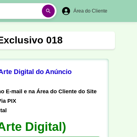
Área do Cliente
á
Aulas em Vídeos
 Exclusivo 018
Ano Novo
Réveillon
Futebol Amador
Pesca
rte Digital do Anúncio
stória
Matemática
o E-mail e na Área do Cliente do Site
ia PIX
tal
Arte Digital)