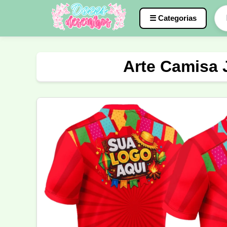
☰ Categorias
Caneca
InterClasse
Terceirão
Arte Camisa J
Molde de Costura
Professora
Fo
Carnaval
Natal
Natalina
Agr
Motocross
Ciclismo
Nail Design
Língua Portuguesa