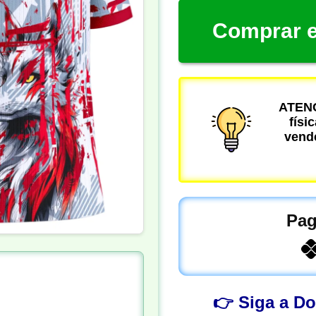
Comprar e
ATENÇ
físi
vende
Pag
👉 Siga a D