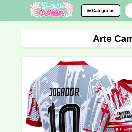
☰ Categorias
Caneca
InterClasse
Terceirão
Arte Cam
Molde de Costura
Professora
Fo
Carnaval
Natal
Natalina
Agr
Motocross
Ciclismo
Nail Design
Língua Portuguesa