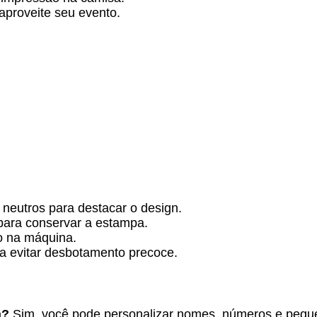
proveite seu evento.
neutros para destacar o design.
para conservar a estampa.
o na máquina.
a evitar desbotamento precoce.
a?
Sim, você pode personalizar nomes, números e pequ