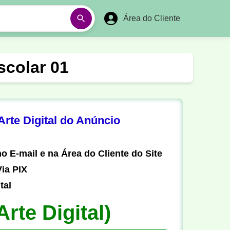
Área do Cliente
á
Aulas em Vídeos
scolar 01
Ano Novo
Réveillon
Futebol Amador
Pesca
rte Digital do Anúncio
stória
Matemática
o E-mail e na Área do Cliente do Site
ia PIX
tal
Arte Digital)