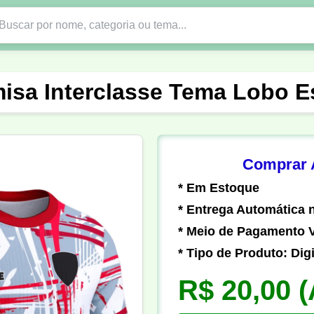
Nono Ano
Religião
DTF em PNG
Abad
isa Interclasse Tema Lobo E
nte
Formandos
Profissão
Festa Junina
o
Católica
Uniforme
Gamer
Vôlei
Comprar A
* Em Estoque
er
Pedagogia
Biologia
Geografia
Hi
* Entrega Automática n
* Meio de Pagamento V
* Tipo de Produto: Digi
R$ 20,00
(