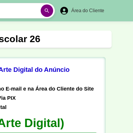
Área do Cliente
á
Aulas em Vídeos
scolar 26
Ano Novo
Réveillon
Futebol Amador
Pesca
rte Digital do Anúncio
stória
Matemática
o E-mail e na Área do Cliente do Site
ia PIX
tal
Arte Digital)