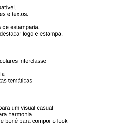
atível.
s e textos.
a de estamparia.
 destacar logo e estampa.
olares interclasse
la
tas temáticas
ara um visual casual
ara harmonia
s e boné para compor o look