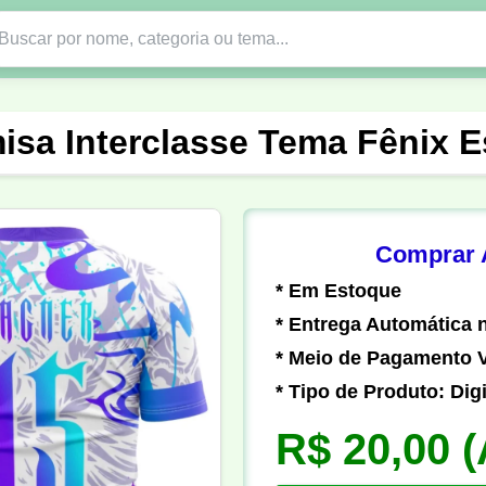
Nono Ano
Religião
DTF em PNG
Abad
isa Interclasse Tema Fênix E
nte
Formandos
Profissão
Festa Junina
o
Católica
Uniforme
Gamer
Vôlei
Comprar A
* Em Estoque
er
Pedagogia
Biologia
Geografia
Hi
* Entrega Automática n
* Meio de Pagamento V
* Tipo de Produto: Digi
R$ 20,00
(