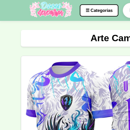
☰ Categorias
Caneca
InterClasse
Terceirão
Arte Cam
Molde de Costura
Professora
Fo
Carnaval
Natal
Natalina
Agr
Motocross
Ciclismo
Nail Design
Língua Portuguesa