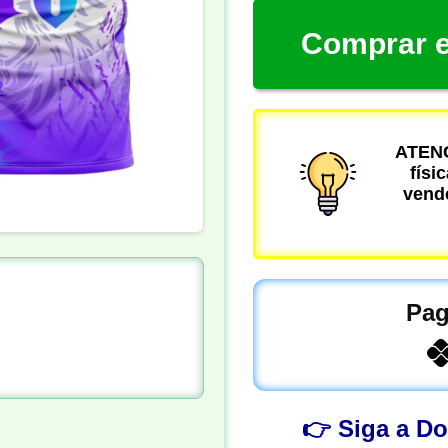
Comprar e
ATENÇ
físi
vende
Pag
👉 Siga a D