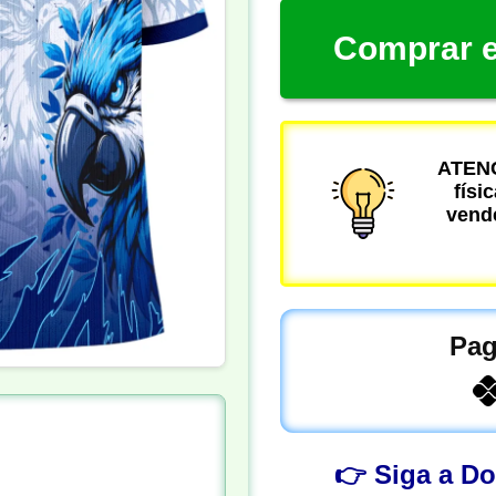
Comprar e
ATENÇ
físi
vende
Pag
👉 Siga a D