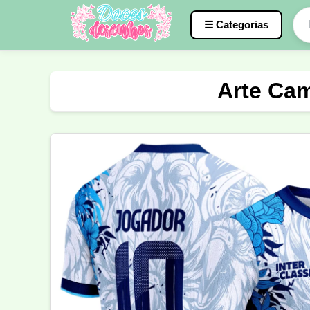
☰ Categorias
Caneca
InterClasse
Terceirão
Arte Cam
Molde de Costura
Professora
Fo
Carnaval
Natal
Natalina
Agr
Motocross
Ciclismo
Nail Design
Língua Portuguesa