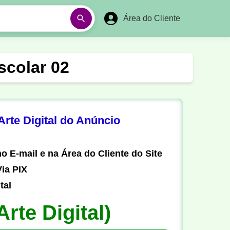
Área do Cliente
á
Aulas em Vídeos
scolar 02
Ano Novo
Réveillon
Futebol Amador
Pesca
rte Digital do Anúncio
stória
Matemática
o E-mail e na Área do Cliente do Site
ia PIX
tal
Arte Digital)