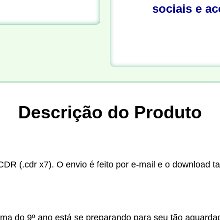
sociais e a
Descrição do Produto
CDR (.cdr x7). O envio é feito por e-mail e o download t
a do 9º ano está se preparando para seu tão aguardad