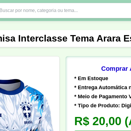
Nono Ano
Religião
DTF em PNG
Abad
isa Interclasse Tema Arara E
nte
Formandos
Profissão
Festa Junina
o
Católica
Uniforme
Gamer
Vôlei
Comprar A
* Em Estoque
er
Pedagogia
Biologia
Geografia
Hi
* Entrega Automática n
* Meio de Pagamento V
* Tipo de Produto: Digi
R$ 20,00
(