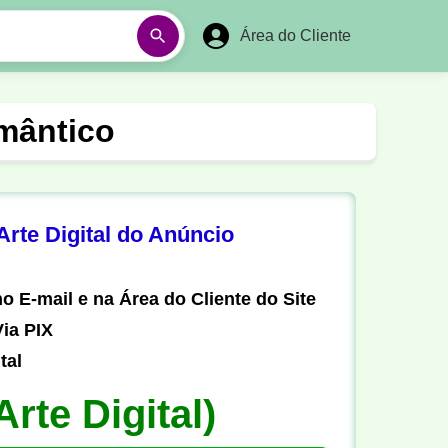
Área do Cliente
á
Aulas em Vídeos
omântico
Ano Novo
Réveillon
Futebol Amador
Pesca
rte Digital do Anúncio
stória
Matemática
o E-mail e na Área do Cliente do Site
ia PIX
tal
Arte Digital)