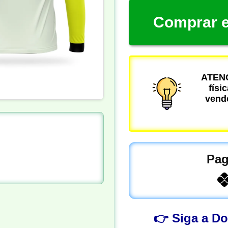
Comprar e
ATENÇ
físi
vende
Pag
👉 Siga a D