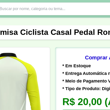
Nono Ano
Religião
DTF em PNG
Abad
misa Ciclista Casal Pedal R
nte
Formandos
Profissão
Festa Junina
o
Católica
Uniforme
Gamer
Vôlei
Comprar A
* Em Estoque
er
Pedagogia
Biologia
Geografia
Hi
* Entrega Automática n
* Meio de Pagamento V
* Tipo de Produto: Digi
R$ 20,00
(