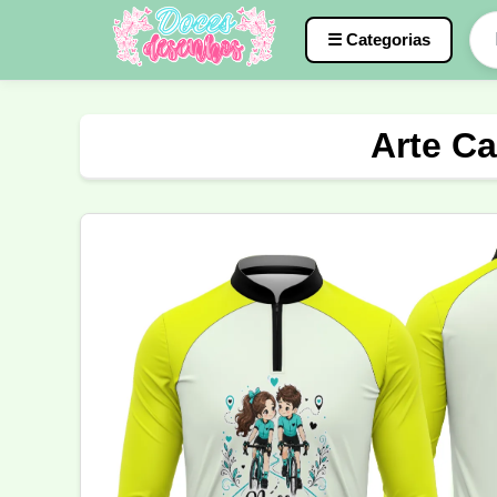
☰ Categorias
Caneca
InterClasse
Terceirão
Arte Ca
Molde de Costura
Professora
Fo
Carnaval
Natal
Natalina
Agr
Motocross
Ciclismo
Nail Design
Língua Portuguesa