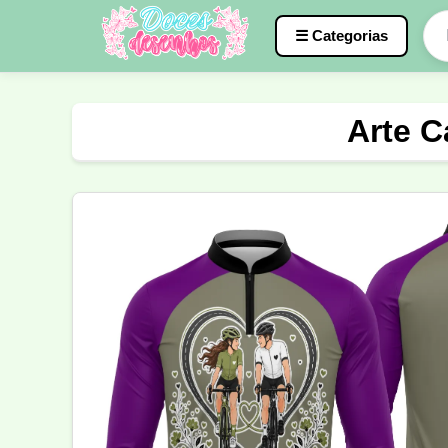
☰ Categorias
Caneca
InterClasse
Terceirão
Arte C
Molde de Costura
Professora
Fo
Carnaval
Natal
Natalina
Agr
Motocross
Ciclismo
Nail Design
Língua Portuguesa