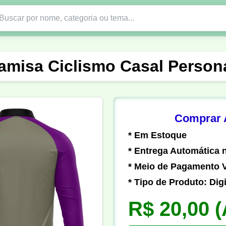
Nono Ano
Religião
DTF em PNG
Abad
amisa Ciclismo Casal Person
nte
Formandos
Profissão
Festa Junina
o
Católica
Uniforme
Gamer
Vôlei
Comprar A
* Em Estoque
er
Pedagogia
Biologia
Geografia
Hi
* Entrega Automática n
* Meio de Pagamento V
* Tipo de Produto: Digi
R$ 20,00
(