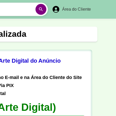
Área do Cliente
á
Aulas em Vídeos
alizada
Ano Novo
Réveillon
Futebol Amador
Pesca
rte Digital do Anúncio
stória
Matemática
o E-mail e na Área do Cliente do Site
ia PIX
tal
Arte Digital)