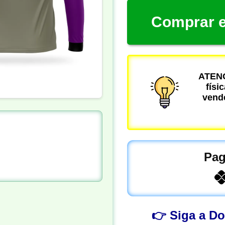
Comprar e
ATENÇ
físi
vende
Pag
👉 Siga a D