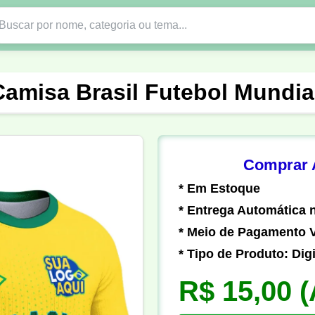
Nono Ano
Religião
DTF em PNG
Abad
Camisa Brasil Futebol Mundia
nte
Formandos
Profissão
Festa Junina
o
Católica
Uniforme
Gamer
Vôlei
Comprar A
* Em Estoque
er
Pedagogia
Biologia
Geografia
Hi
* Entrega Automática n
* Meio de Pagamento V
* Tipo de Produto: Digi
R$ 15,00
(