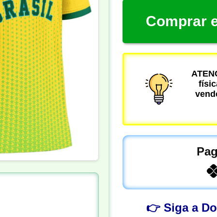
Comprar e
ATENÇ
físi
vende
Pag
👉 Siga a D