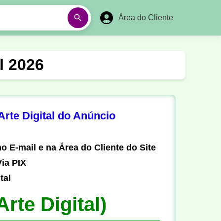
Área do Cliente
á
Aulas em Vídeos
l 2026
Ano Novo
Réveillon
Futebol Amador
Pesca
rte Digital do Anúncio
stória
Matemática
o E-mail e na Área do Cliente do Site
ia PIX
tal
Arte Digital)