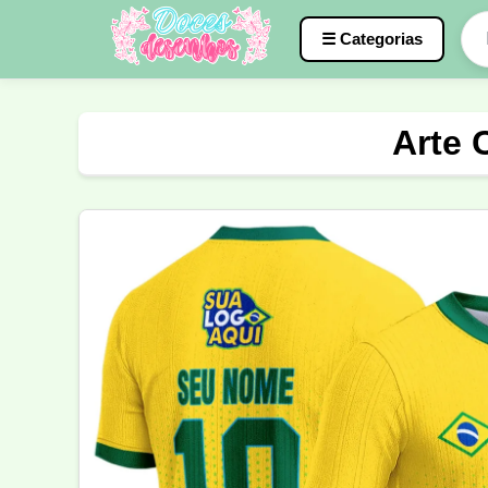
☰ Categorias
Caneca
InterClasse
Terceirão
Arte 
Molde de Costura
Professora
Fo
Carnaval
Natal
Natalina
Agr
Motocross
Ciclismo
Nail Design
Língua Portuguesa