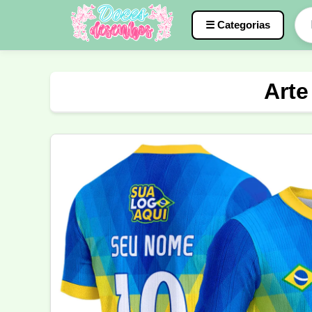
☰ Categorias
Caneca
InterClasse
Terceirão
Arte
Molde de Costura
Professora
Fo
Carnaval
Natal
Natalina
Agr
Motocross
Ciclismo
Nail Design
Língua Portuguesa