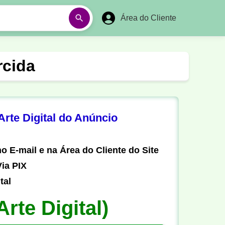
Área do Cliente
á
Aulas em Vídeos
rcida
Ano Novo
Réveillon
Futebol Amador
Pesca
rte Digital do Anúncio
stória
Matemática
o E-mail e na Área do Cliente do Site
ia PIX
tal
Arte Digital)