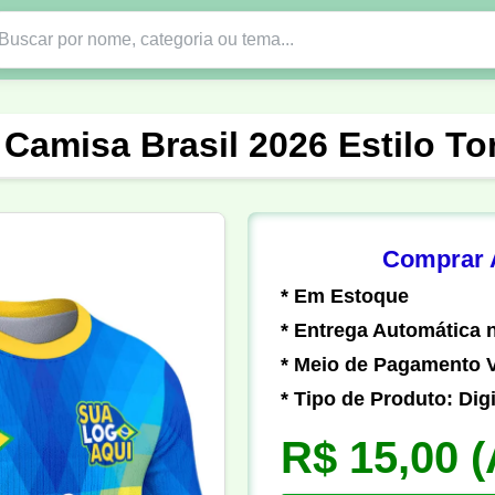
Nono Ano
Religião
DTF em PNG
Abad
 Camisa Brasil 2026 Estilo To
nte
Formandos
Profissão
Festa Junina
o
Católica
Uniforme
Gamer
Vôlei
Comprar A
* Em Estoque
er
Pedagogia
Biologia
Geografia
Hi
* Entrega Automática n
* Meio de Pagamento V
* Tipo de Produto: Digi
R$ 15,00
(