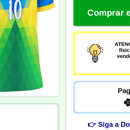
Comprar e
ATENÇ
físi
vende
Pag
👉 Siga a D