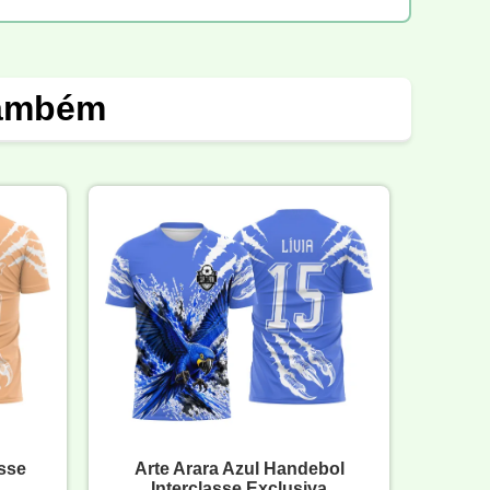
também
asse
Arte Arara Azul Handebol
Interclasse Exclusiva