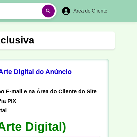
Área do Cliente
á
Aulas em Vídeos
xclusiva
Ano Novo
Réveillon
Futebol Amador
Pesca
rte Digital do Anúncio
stória
Matemática
o E-mail e na Área do Cliente do Site
ia PIX
tal
Arte Digital)