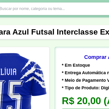
Nono Ano
Religião
DTF em PNG
Abad
ara Azul Futsal Interclasse E
nte
Formandos
Profissão
Festa Junina
o
Católica
Uniforme
Gamer
Vôlei
Comprar A
* Em Estoque
er
Pedagogia
Biologia
Geografia
Hi
* Entrega Automática n
* Meio de Pagamento V
* Tipo de Produto: Digi
R$ 20,00
(