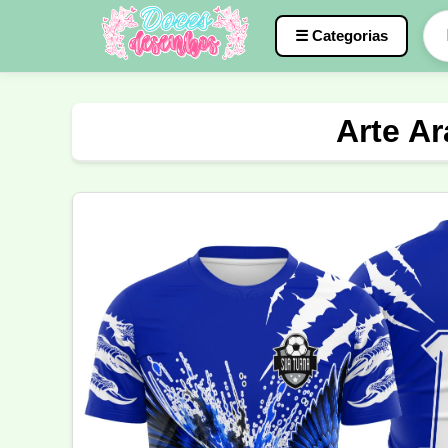
☰ Categorias
Caneca
InterClasse
Terceirão
Arte Ar
Molde de Costura
Professora
Fo
Carnaval
Natal
Natalina
Agr
Motocross
Ciclismo
Nail Design
Língua Portuguesa