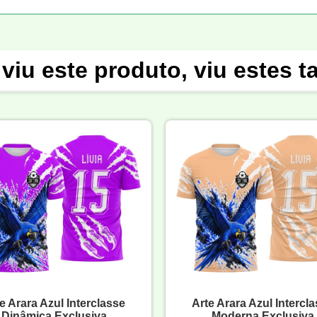
viu este produto, viu estes 
e Arara Azul Interclasse
Arte Arara Azul Intercl
Dinâmica Exclusiva
Moderna Exclusiva