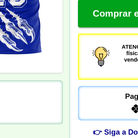
Comprar e
ATENÇ
físi
vende
Pag
👉 Siga a D