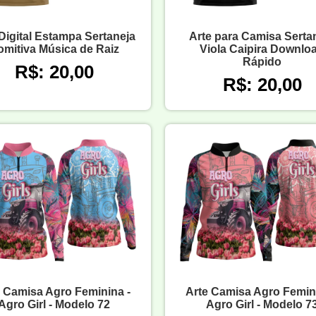
Digital Estampa Sertaneja
Arte para Camisa Serta
omitiva Música de Raiz
Viola Caipira Downlo
Rápido
R$: 20,00
R$: 20,00
e Camisa Agro Feminina -
Arte Camisa Agro Femini
Agro Girl - Modelo 72
Agro Girl - Modelo 7