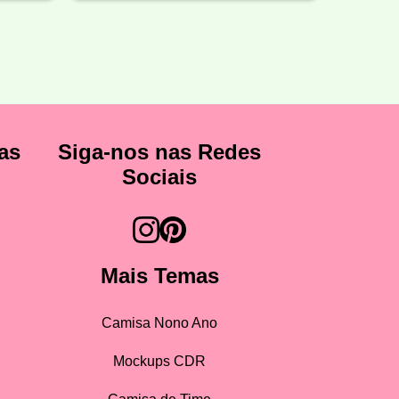
as
Siga-nos nas Redes
Sociais
Mais Temas
Camisa Nono Ano
Mockups CDR