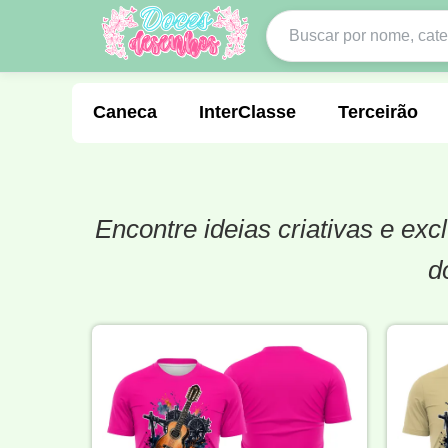
Caneca
InterClasse
Terceirão
Encontre ideias criativas e e
Molde de Costura
Professora
Fo
d
Carnaval
Natal
Natalina
Agr
Motocross
Ciclismo
Nail Design
Língua Portuguesa