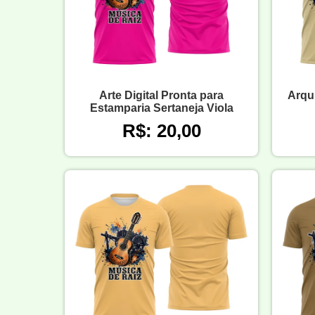
Arte Digital Pronta para
Arqui
Estamparia Sertaneja Viola
R$: 20,00