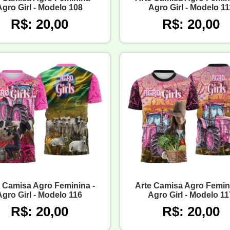
Agro Girl - Modelo 108
Agro Girl - Modelo 11
R$: 20,00
R$: 20,00
e Camisa Agro Feminina -
Arte Camisa Agro Femini
Agro Girl - Modelo 116
Agro Girl - Modelo 11
R$: 20,00
R$: 20,00