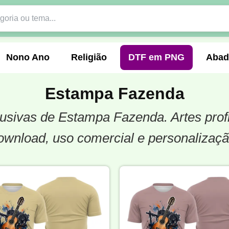
Nono Ano
Religião
DTF em PNG
Abad
Estampa Fazenda
xclusivas de Estampa Fazenda. Artes pro
nte
Formandos
Profissão
Festa Junina
ownload, uso comercial e personalizaçã
o
Católica
Uniforme
Gamer
Vôlei
er
Pedagogia
Biologia
Geografia
Hi