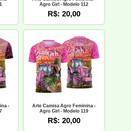
1
Agro Girl - Modelo 112
R$: 20,00
na -
Arte Camisa Agro Feminina -
7
Agro Girl - Modelo 119
R$: 20,00