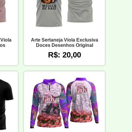
Viola
Arte Sertaneja Viola Exclusiva
hos
Doces Desenhos Original
R$: 20,00