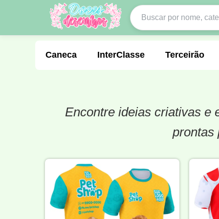
Caneca
InterClasse
Terceirão
Encontre ideias criativas 
Molde de Costura
Professora
Fo
prontas 
Carnaval
Natal
Natalina
Agr
Motocross
Ciclismo
Nail Design
Língua Portuguesa