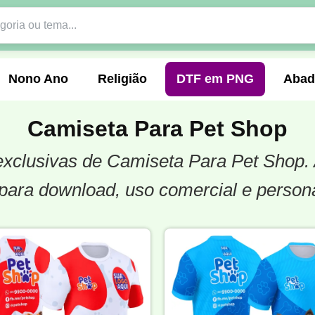
Nono Ano
Religião
DTF em PNG
Abad
Camiseta Para Pet Shop
e exclusivas de Camiseta Para Pet Shop.
nte
Formandos
Profissão
Festa Junina
para download, uso comercial e person
o
Católica
Uniforme
Gamer
Vôlei
er
Pedagogia
Biologia
Geografia
Hi