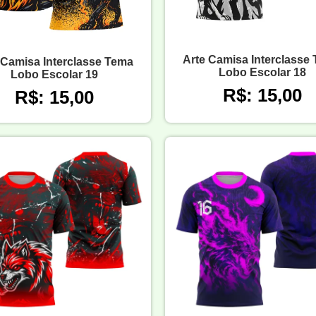
Arte Camisa Interclasse
 Camisa Interclasse Tema
Lobo Escolar 18
Lobo Escolar 19
R$: 15,00
R$: 15,00