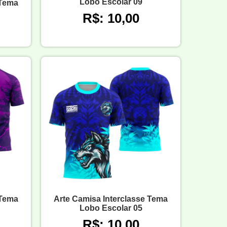
Lobo Escolar 09
 Tema
R$: 10,00
 Tema
Arte Camisa Interclasse Tema
Lobo Escolar 05
R$: 10,00