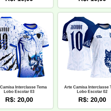
 Camisa Interclasse Tema
Arte Camisa Interclasse
Lobo Escolar 03
Lobo Escolar 02
R$: 20,00
R$: 20,00