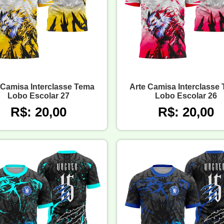
 Camisa Interclasse Tema
Arte Camisa Interclasse
Lobo Escolar 27
Lobo Escolar 26
R$: 20,00
R$: 20,00