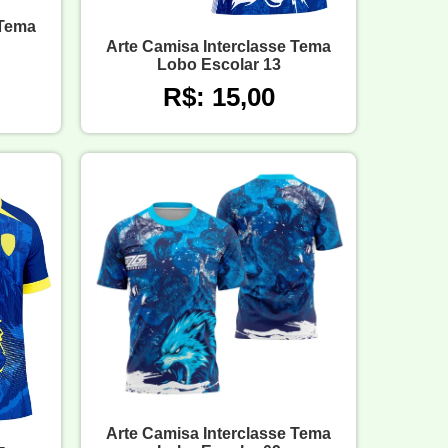
 Tema
Arte Camisa Interclasse Tema
Lobo Escolar 13
R$: 15,00
Arte Camisa Interclasse Tema