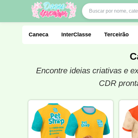
Caneca
InterClasse
Terceirão
C
Encontre ideias criativas e 
Molde de Costura
Professora
Fo
CDR pronta
Carnaval
Natal
Natalina
Agr
Motocross
Ciclismo
Nail Design
Língua Portuguesa