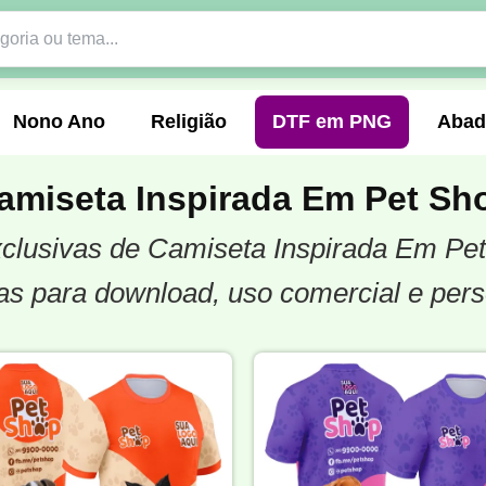
Nono Ano
Religião
DTF em PNG
Abad
amiseta Inspirada Em Pet Sh
exclusivas de Camiseta Inspirada Em Pet
nte
Formandos
Profissão
Festa Junina
s para download, uso comercial e pers
o
Católica
Uniforme
Gamer
Vôlei
er
Pedagogia
Biologia
Geografia
Hi