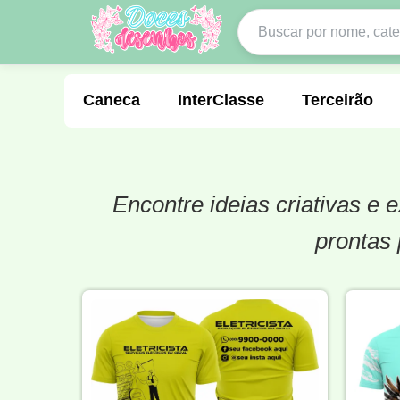
Caneca
InterClasse
Terceirão
Encontre ideias criativas e
Molde de Costura
Professora
Fo
prontas 
Carnaval
Natal
Natalina
Agr
Motocross
Ciclismo
Nail Design
Língua Portuguesa