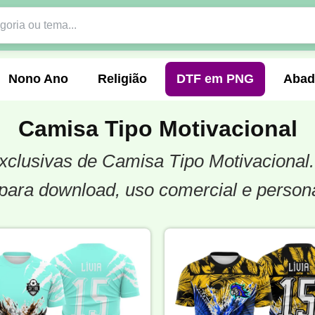
Nono Ano
Religião
DTF em PNG
Abad
Camisa Tipo Motivacional
 exclusivas de Camisa Tipo Motivacional
nte
Formandos
Profissão
Festa Junina
para download, uso comercial e person
o
Católica
Uniforme
Gamer
Vôlei
er
Pedagogia
Biologia
Geografia
Hi