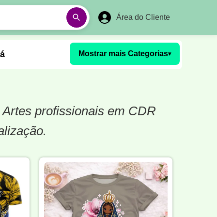
Área do Cliente
á
Mostrar mais Categorias
▾
Aulas em Vídeos
. Artes profissionais em CDR
Ano Novo
Réveillon
alização.
Futebol Amador
Pesca
stória
Matemática