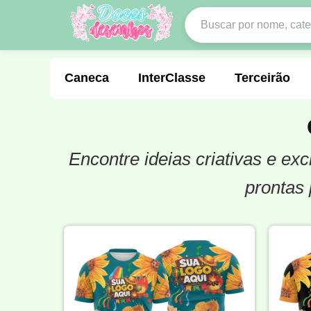
Caneca
InterClasse
Terceirão
Encontre ideias criativas e e
Molde de Costura
Professora
Fo
prontas 
Carnaval
Natal
Natalina
Agr
Motocross
Ciclismo
Nail Design
Língua Portuguesa