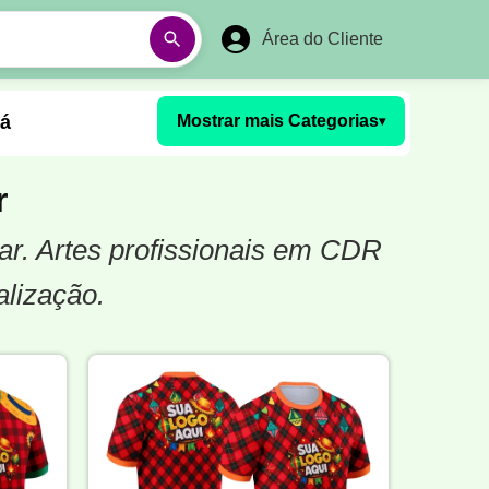
Área do Cliente
á
Mostrar mais Categorias
▾
Aulas em Vídeos
r
ar. Artes profissionais em CDR
Ano Novo
Réveillon
alização.
Futebol Amador
Pesca
stória
Matemática