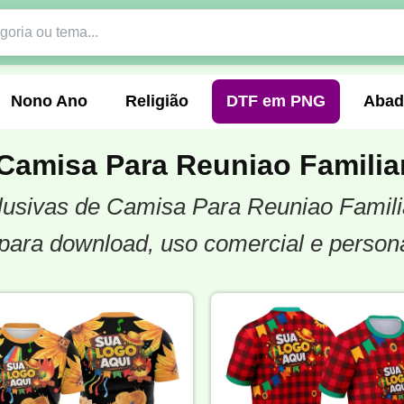
Nono Ano
Religião
DTF em PNG
Abad
Camisa Para Reuniao Familia
xclusivas de Camisa Para Reuniao Famili
nte
Formandos
Profissão
Festa Junina
para download, uso comercial e person
o
Católica
Uniforme
Gamer
Vôlei
er
Pedagogia
Biologia
Geografia
Hi