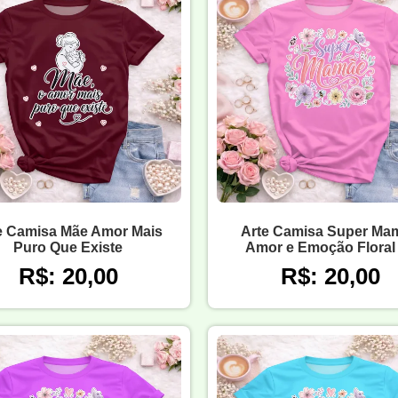
e Camisa Mãe Amor Mais
Arte Camisa Super Ma
Puro Que Existe
Amor e Emoção Floral
R$: 20,00
R$: 20,00