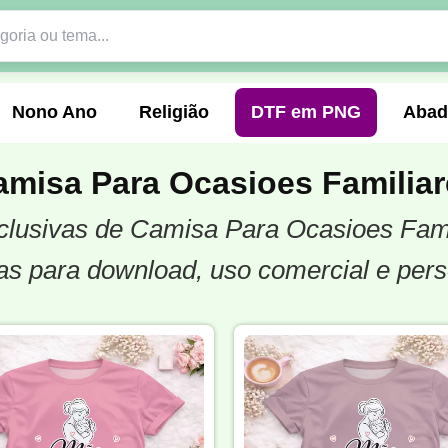
Nono Ano
Religião
DTF em PNG
Abad
amisa Para Ocasioes Familiar
xclusivas de Camisa Para Ocasioes Fami
nte
Formandos
Profissão
Festa Junina
s para download, uso comercial e pers
o
Católica
Uniforme
Gamer
Vôlei
er
Pedagogia
Biologia
Geografia
Hi