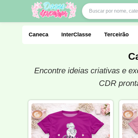
Caneca
InterClasse
Terceirão
C
Encontre ideias criativas e e
Molde de Costura
Professora
Fo
CDR pronta
Carnaval
Natal
Natalina
Agr
Motocross
Ciclismo
Nail Design
Língua Portuguesa