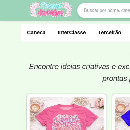
Caneca
InterClasse
Terceirão
Encontre ideias criativas e e
Molde de Costura
Professora
Fo
prontas 
Carnaval
Natal
Natalina
Agr
Motocross
Ciclismo
Nail Design
Língua Portuguesa