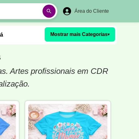
Área do Cliente
á
Mostrar mais Categorias
▾
Aulas em Vídeos
s
as. Artes profissionais em CDR
Ano Novo
Réveillon
alização.
Futebol Amador
Pesca
stória
Matemática