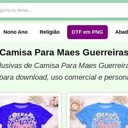
Nono Ano
Religião
DTF em PNG
Abad
Camisa Para Maes Guerreira
xclusivas de Camisa Para Maes Guerreir
nte
Formandos
Profissão
Festa Junina
para download, uso comercial e person
o
Católica
Uniforme
Gamer
Vôlei
er
Pedagogia
Biologia
Geografia
Hi