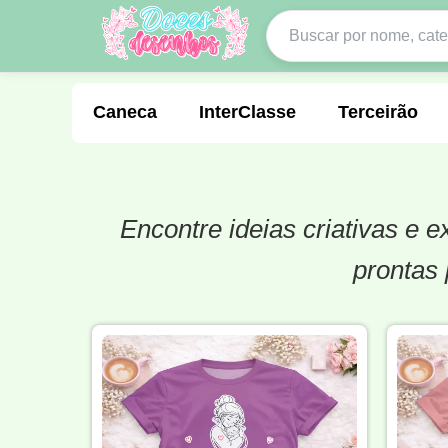
Caneca
InterClasse
Terceirão
Encontre ideias criativas e
Molde de Costura
Professora
Fo
prontas 
Carnaval
Natal
Natalina
Agr
Motocross
Ciclismo
Nail Design
Língua Portuguesa