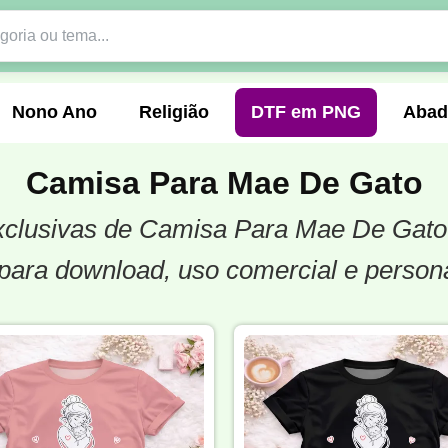
Nono Ano
Religião
DTF em PNG
Abad
Camisa Para Mae De Gato
 exclusivas de Camisa Para Mae De Gato
nte
Formandos
Profissão
Festa Junina
para download, uso comercial e person
o
Católica
Uniforme
Gamer
Vôlei
er
Pedagogia
Biologia
Geografia
Hi