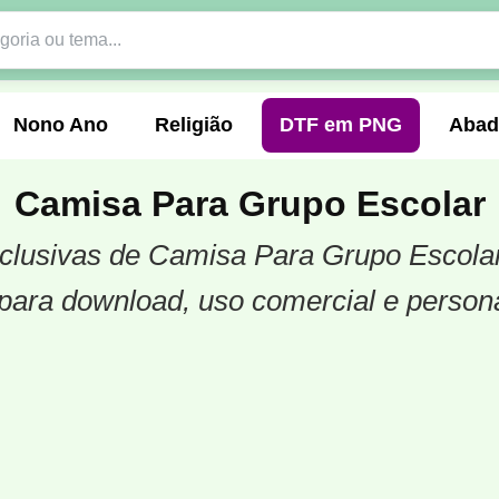
Nono Ano
Religião
DTF em PNG
Abad
Camisa Para Grupo Escolar
exclusivas de Camisa Para Grupo Escola
nte
Formandos
Profissão
Festa Junina
para download, uso comercial e person
o
Católica
Uniforme
Gamer
Vôlei
er
Pedagogia
Biologia
Geografia
Hi