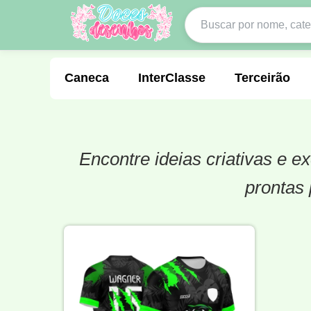
Caneca
InterClasse
Terceirão
Encontre ideias criativas e 
Molde de Costura
Professora
Fo
prontas 
Carnaval
Natal
Natalina
Agr
Motocross
Ciclismo
Nail Design
Língua Portuguesa