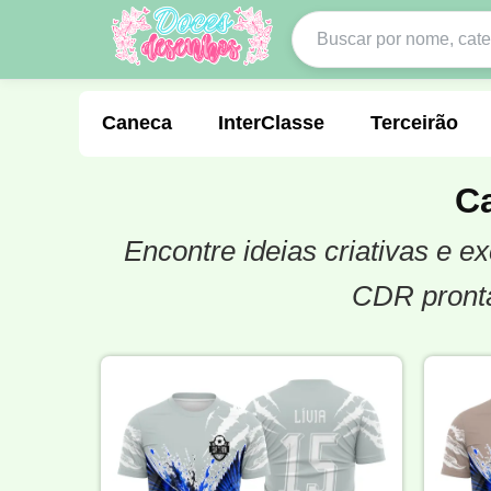
Caneca
InterClasse
Terceirão
C
Encontre ideias criativas e 
Molde de Costura
Professora
Fo
CDR pronta
Carnaval
Natal
Natalina
Agr
Motocross
Ciclismo
Nail Design
Língua Portuguesa