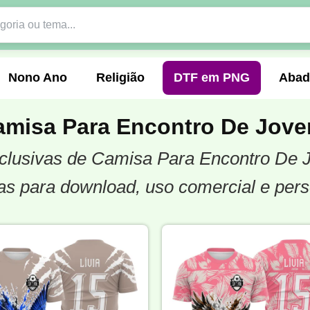
Nono Ano
Religião
DTF em PNG
Abad
amisa Para Encontro De Jove
exclusivas de Camisa Para Encontro De J
nte
Formandos
Profissão
Festa Junina
s para download, uso comercial e pers
o
Católica
Uniforme
Gamer
Vôlei
er
Pedagogia
Biologia
Geografia
Hi