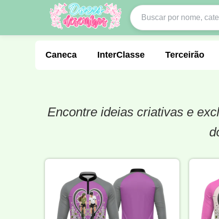
Caneca
InterClasse
Terceirão
Encontre ideias criativas e e
Molde de Costura
Professora
Fo
d
Carnaval
Natal
Natalina
Agr
Motocross
Ciclismo
Nail Design
Língua Portuguesa