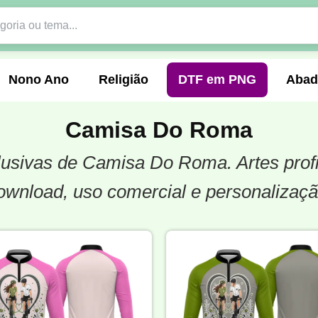
Nono Ano
Religião
DTF em PNG
Abad
Camisa Do Roma
xclusivas de Camisa Do Roma. Artes pro
nte
Formandos
Profissão
Festa Junina
ownload, uso comercial e personalizaçã
o
Católica
Uniforme
Gamer
Vôlei
er
Pedagogia
Biologia
Geografia
Hi