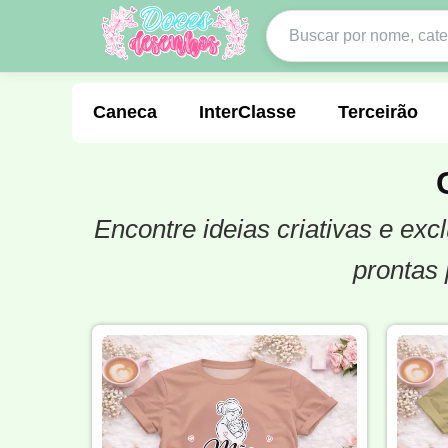
Caneca
InterClasse
Terceirão
Encontre ideias criativas e e
Molde de Costura
Professora
Fo
prontas 
Carnaval
Natal
Natalina
Agr
Motocross
Ciclismo
Nail Design
Língua Portuguesa