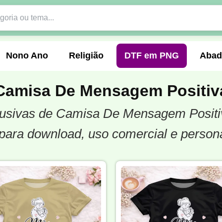
Nono Ano
Religião
DTF em PNG
Abad
Camisa De Mensagem Positiv
xclusivas de Camisa De Mensagem Positi
nte
Formandos
Profissão
Festa Junina
para download, uso comercial e person
o
Católica
Uniforme
Gamer
Vôlei
er
Pedagogia
Biologia
Geografia
Hi