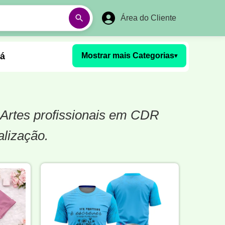
Área do Cliente
á
Mostrar mais Categorias
▾
Aulas em Vídeos
. Artes profissionais em CDR
Ano Novo
Réveillon
alização.
Futebol Amador
Pesca
stória
Matemática