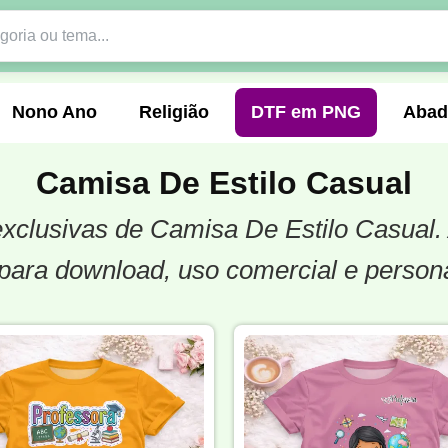
Nono Ano
Religião
DTF em PNG
Abad
Camisa De Estilo Casual
 exclusivas de Camisa De Estilo Casual
nte
Formandos
Profissão
Festa Junina
para download, uso comercial e person
o
Católica
Uniforme
Gamer
Vôlei
er
Pedagogia
Biologia
Geografia
Hi