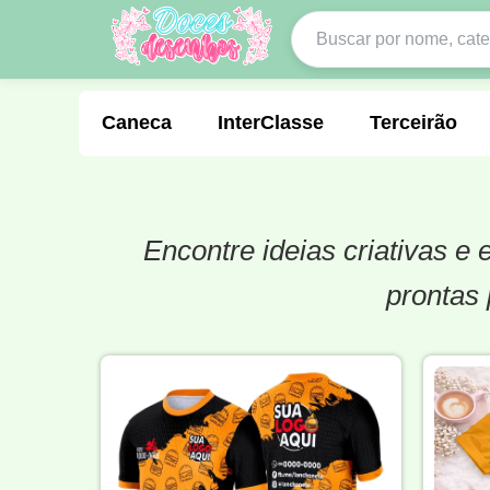
Caneca
InterClasse
Terceirão
Encontre ideias criativas e
Molde de Costura
Professora
Fo
prontas 
Carnaval
Natal
Natalina
Agr
Motocross
Ciclismo
Nail Design
Língua Portuguesa