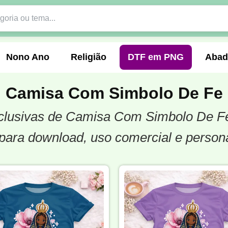
Nono Ano
Religião
DTF em PNG
Abad
Camisa Com Simbolo De Fe
exclusivas de Camisa Com Simbolo De F
nte
Formandos
Profissão
Festa Junina
para download, uso comercial e person
o
Católica
Uniforme
Gamer
Vôlei
er
Pedagogia
Biologia
Geografia
Hi