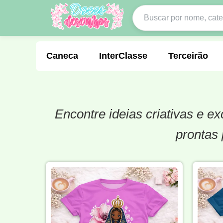
Caneca
InterClasse
Terceirão
Encontre ideias criativas e 
Molde de Costura
Professora
Fo
prontas 
Carnaval
Natal
Natalina
Agr
Motocross
Ciclismo
Nail Design
Língua Portuguesa