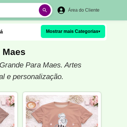
Área do Cliente
á
Mostrar mais Categorias
▾
Aulas em Vídeos
 Maes
 Grande Para Maes. Artes
Ano Novo
Réveillon
l e personalização.
Futebol Amador
Pesca
stória
Matemática