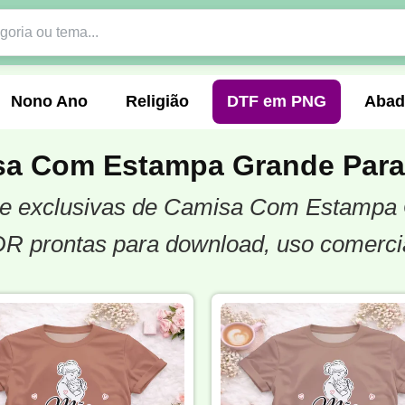
Nono Ano
Religião
DTF em PNG
Abad
sa Com Estampa Grande Para
as e exclusivas de Camisa Com Estampa
nte
Formandos
Profissão
Festa Junina
DR prontas para download, uso comercia
o
Católica
Uniforme
Gamer
Vôlei
er
Pedagogia
Biologia
Geografia
Hi