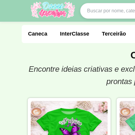
Caneca
InterClasse
Terceirão
Encontre ideias criativas e e
Molde de Costura
Professora
Fo
prontas 
Carnaval
Natal
Natalina
Agr
Motocross
Ciclismo
Nail Design
Língua Portuguesa