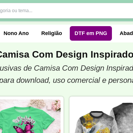
Nono Ano
Religião
DTF em PNG
Abad
Camisa Com Design Inspirado
xclusivas de Camisa Com Design Inspirad
nte
Formandos
Profissão
Festa Junina
para download, uso comercial e person
o
Católica
Uniforme
Gamer
Vôlei
er
Pedagogia
Biologia
Geografia
Hi