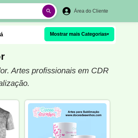
Área do Cliente
á
Mostrar mais Categorias
▾
Aulas em Vídeos
r
or. Artes profissionais em CDR
Ano Novo
Réveillon
alização.
Futebol Amador
Pesca
stória
Matemática