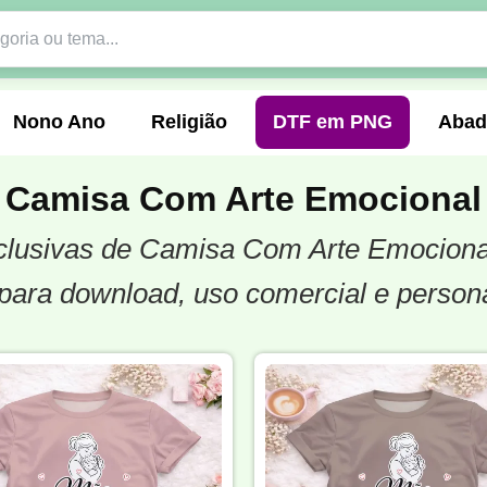
Nono Ano
Religião
DTF em PNG
Abad
Camisa Com Arte Emocional
exclusivas de Camisa Com Arte Emociona
nte
Formandos
Profissão
Festa Junina
para download, uso comercial e person
o
Católica
Uniforme
Gamer
Vôlei
er
Pedagogia
Biologia
Geografia
Hi