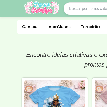
Caneca
InterClasse
Terceirão
Encontre ideias criativas e 
Molde de Costura
Professora
Fo
prontas 
Carnaval
Natal
Natalina
Agr
Motocross
Ciclismo
Nail Design
Língua Portuguesa