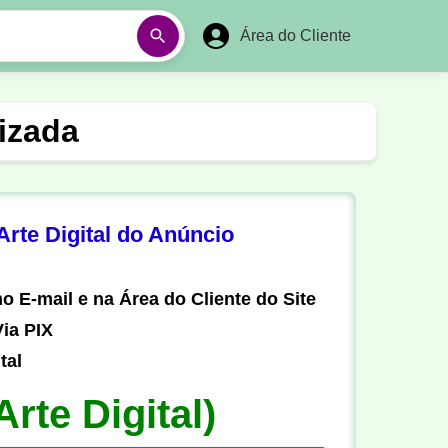
Área do Cliente
á
Aulas em Vídeos
izada
Ano Novo
Réveillon
Futebol Amador
Pesca
rte Digital do Anúncio
stória
Matemática
o E-mail e na Área do Cliente do Site
ia PIX
tal
Arte Digital)