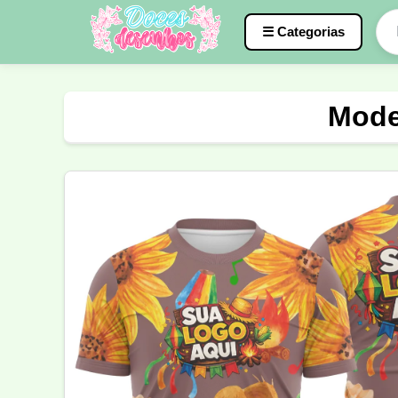
☰ Categorias
Caneca
InterClasse
Terceirão
Mode
Molde de Costura
Professora
Fo
Carnaval
Natal
Natalina
Agr
Motocross
Ciclismo
Nail Design
Língua Portuguesa