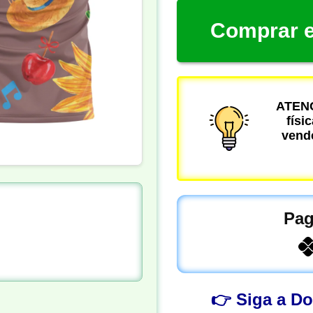
Comprar e
ATENÇ
físi
vende
Pag
👉 Siga a D