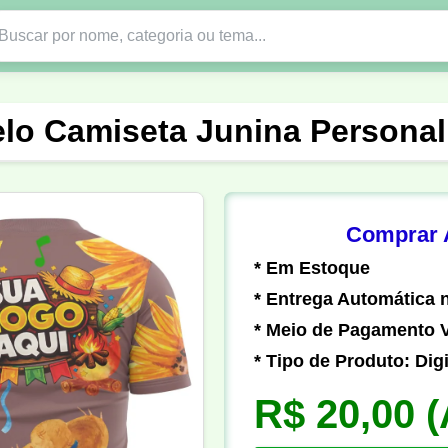
Nono Ano
Religião
DTF em PNG
Abad
lo Camiseta Junina Personal
nte
Formandos
Profissão
Festa Junina
o
Católica
Uniforme
Gamer
Vôlei
Comprar A
* Em Estoque
er
Pedagogia
Biologia
Geografia
Hi
* Entrega Automática n
* Meio de Pagamento V
* Tipo de Produto: Digi
R$ 20,00
(