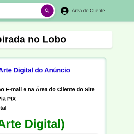
Área do Cliente
á
Aulas em Vídeos
pirada no Lobo
Ano Novo
Réveillon
Futebol Amador
Pesca
rte Digital do Anúncio
stória
Matemática
o E-mail e na Área do Cliente do Site
ia PIX
tal
Arte Digital)