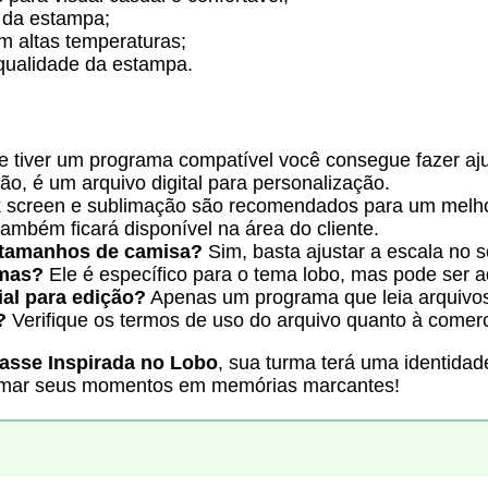
 da estampa;
em altas temperaturas;
qualidade da estampa.
e tiver um programa compatível você consegue fazer aj
o, é um arquivo digital para personalização.
k screen e sublimação são recomendados para um melh
também ficará disponível na área do cliente.
s tamanhos de camisa?
Sim, basta ajustar a escala no s
emas?
Ele é específico para o tema lobo, mas pode ser 
al para edição?
Apenas um programa que leia arquivo
?
Verifique os termos de uso do arquivo quanto à comerc
lasse Inspirada no Lobo
, sua turma terá uma identidad
sformar seus momentos em memórias marcantes!