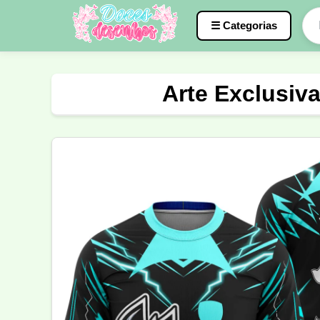
☰ Categorias
Caneca
InterClasse
Terceirão
Arte Exclusiv
Molde de Costura
Professora
Fo
Carnaval
Natal
Natalina
Agr
Motocross
Ciclismo
Nail Design
Língua Portuguesa