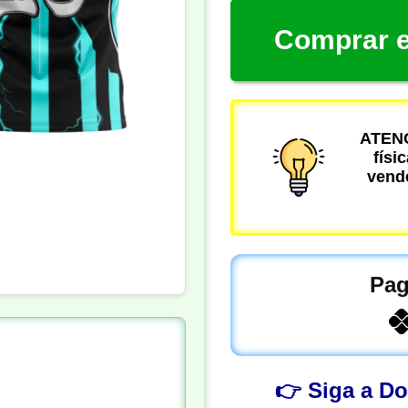
Comprar e
ATENÇ
físi
vende
Pag
👉 Siga a D