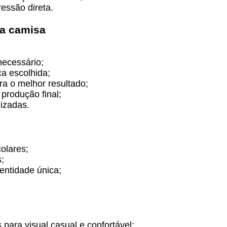
ressão direta.
ua camisa
necessário;
ca escolhida;
a o melhor resultado;
produção final;
izadas.
olares;
;
entidade única;
para visual casual e confortável;