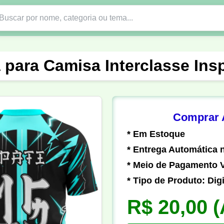
Nono Ano
Religião
DTF em PNG
Abad
a para Camisa Interclasse Ins
nte
Formandos
Profissão
Festa Junina
o
Católica
Uniforme
Gamer
Vôlei
Comprar A
* Em Estoque
er
Pedagogia
Biologia
Geografia
Hi
* Entrega Automática n
* Meio de Pagamento V
* Tipo de Produto: Digi
R$ 20,00
(