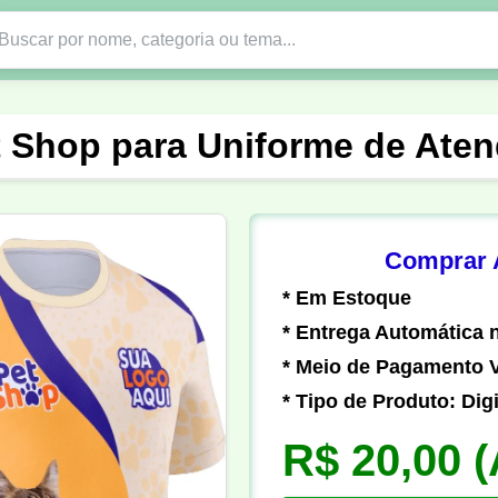
Nono Ano
Religião
DTF em PNG
Abad
t Shop para Uniforme de Ate
nte
Formandos
Profissão
Festa Junina
o
Católica
Uniforme
Gamer
Vôlei
Comprar A
* Em Estoque
er
Pedagogia
Biologia
Geografia
Hi
* Entrega Automática n
* Meio de Pagamento V
* Tipo de Produto: Digi
R$ 20,00
(