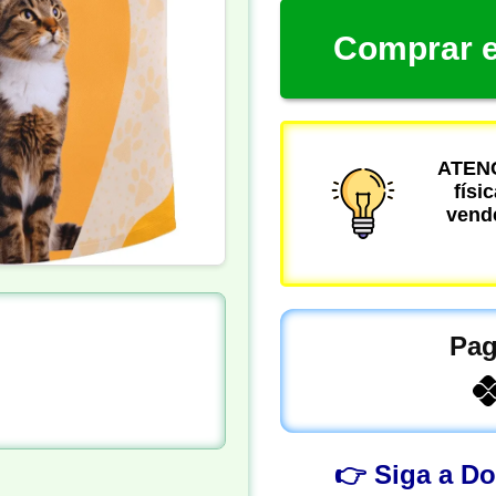
Comprar e
ATENÇ
físi
vende
Pag
👉 Siga a D