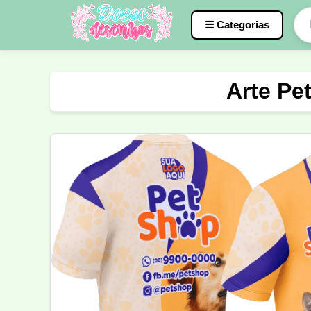
☰ Categorias
Caneca
InterClasse
Terceirão
Arte Pe
Molde de Costura
Professora
Fo
Carnaval
Natal
Natalina
Agr
Motocross
Ciclismo
Nail Design
Língua Portuguesa