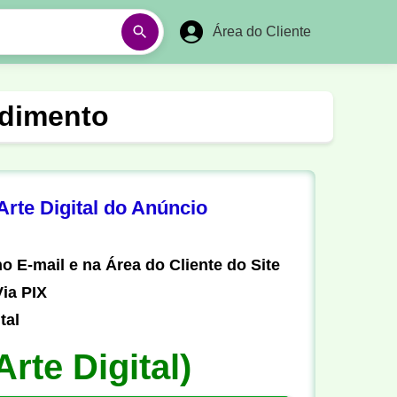
Área do Cliente
á
Aulas em Vídeos
ndimento
Ano Novo
Réveillon
Futebol Amador
Pesca
rte Digital do Anúncio
stória
Matemática
o E-mail e na Área do Cliente do Site
ia PIX
tal
Arte Digital)