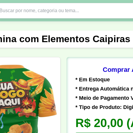
Nono Ano
Religião
DTF em PNG
Abad
nina com Elementos Caipiras 
nte
Formandos
Profissão
Festa Junina
o
Católica
Uniforme
Gamer
Vôlei
Comprar A
* Em Estoque
er
Pedagogia
Biologia
Geografia
Hi
* Entrega Automática n
* Meio de Pagamento V
* Tipo de Produto: Digi
R$ 20,00
(