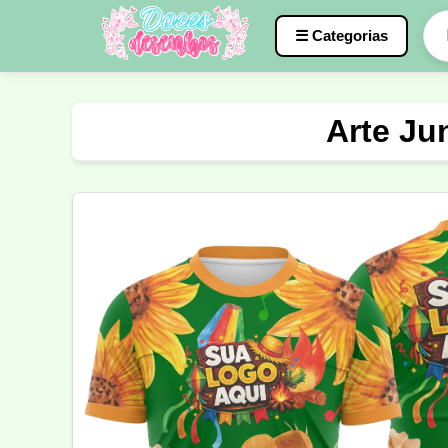
☰ Categorias
Caneca
InterClasse
Terceirão
Arte Ju
Molde de Costura
Professora
Fo
Carnaval
Natal
Natalina
Agr
Motocross
Ciclismo
Nail Design
Língua Portuguesa