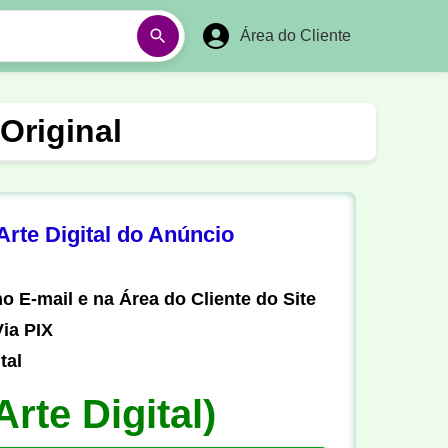
Área do Cliente
á
Aulas em Vídeos
Original
Ano Novo
Réveillon
Futebol Amador
Pesca
rte Digital do Anúncio
stória
Matemática
o E-mail e na Área do Cliente do Site
ia PIX
tal
Arte Digital)