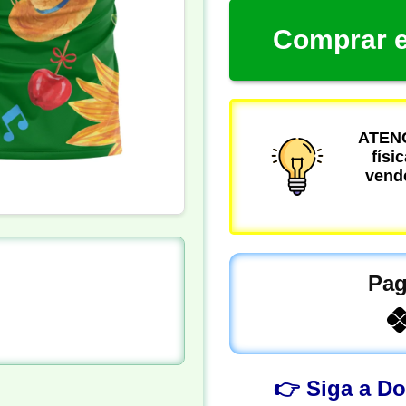
Comprar e
ATENÇ
físi
vende
Pag
👉 Siga a D