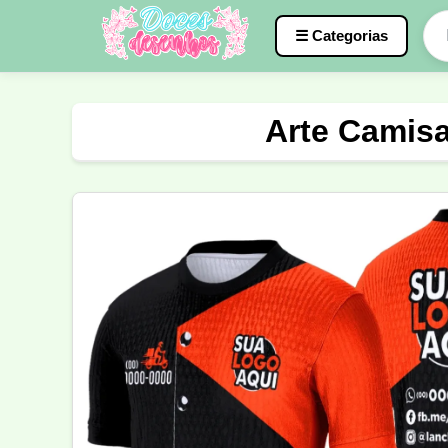
☰ Categorias
Caneca
InterClasse
Terceirão
Arte Camisa
Molde de Costura
Professora
Fo
Carnaval
Natal
Natalina
Agr
Motocross
Ciclismo
Nail Design
Língua Portuguesa