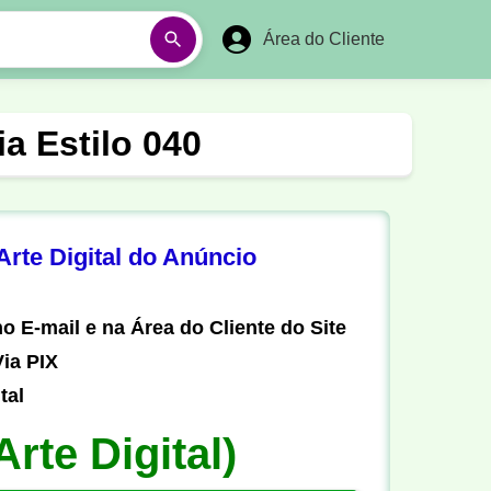
Área do Cliente
á
Aulas em Vídeos
a Estilo 040
Ano Novo
Réveillon
Futebol Amador
Pesca
rte Digital do Anúncio
stória
Matemática
o E-mail e na Área do Cliente do Site
ia PIX
tal
Arte Digital)