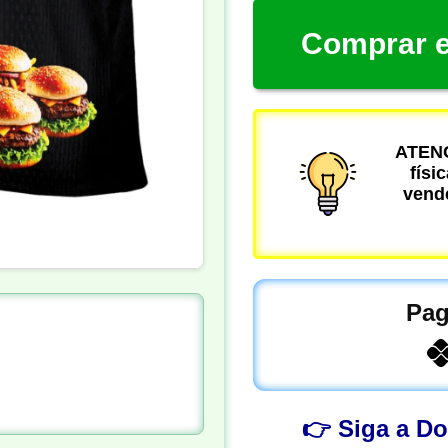
Comprar e
ATENÇ
físi
vende
Pag
👉 Siga a D