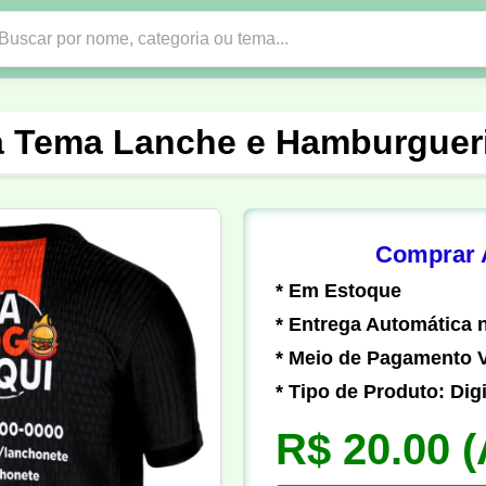
Nono Ano
Religião
DTF em PNG
Abad
 Tema Lanche e Hamburgueri
nte
Formandos
Profissão
Festa Junina
o
Católica
Uniforme
Gamer
Vôlei
Comprar A
* Em Estoque
er
Pedagogia
Biologia
Geografia
Hi
* Entrega Automática n
* Meio de Pagamento V
* Tipo de Produto: Digi
R$ 20.00
(