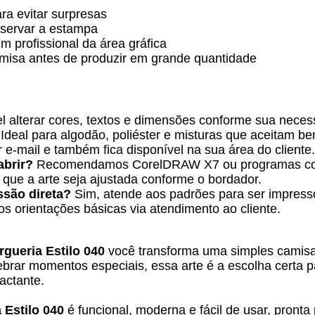
ara evitar surpresas
eservar a estampa
m profissional da área gráfica
misa antes de produzir em grande quantidade
l alterar cores, textos e dimensões conforme sua neces
Ideal para algodão, poliéster e misturas que aceitam b
e-mail e também fica disponível na sua área do cliente.
abrir?
Recomendamos CorelDRAW X7 ou programas com
que a arte seja ajustada conforme o bordador.
ssão direta?
Sim, atende aos padrões para ser impresso 
 orientações básicas via atendimento ao cliente.
gueria Estilo 040
você transforma uma simples camisa 
ebrar momentos especiais, essa arte é a escolha certa p
actante.
Estilo 040
é funcional, moderna e fácil de usar, pronta