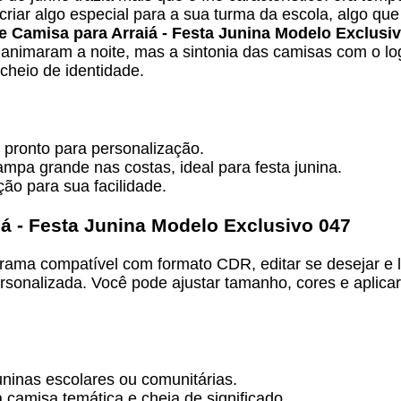
criar algo especial para a sua turma da escola, algo que
e Camisa para Arraiá - Festa Junina Modelo Exclusi
s animaram a noite, mas a sintonia das camisas com o l
heio de identidade.
, pronto para personalização.
ampa grande nas costas, ideal para festa junina.
ão para sua facilidade.
iá - Festa Junina Modelo Exclusivo 047
ograma compatível com formato CDR, editar se desejar 
sonalizada. Você pode ajustar tamanho, cores e aplicar
uninas escolares ou comunitárias.
camisa temática e cheia de significado.