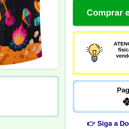
Comprar e
ATENÇ
físi
vende
Pag
👉 Siga a D