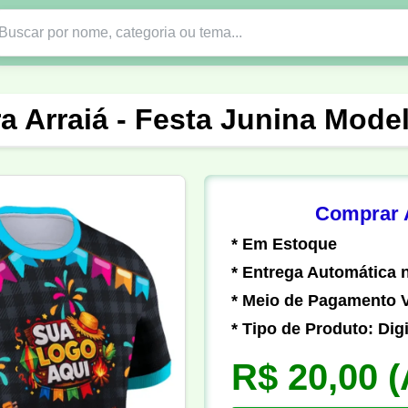
Nono Ano
Religião
DTF em PNG
Abad
a Arraiá - Festa Junina Mode
nte
Formandos
Profissão
Festa Junina
o
Católica
Uniforme
Gamer
Vôlei
Comprar A
* Em Estoque
er
Pedagogia
Biologia
Geografia
Hi
* Entrega Automática n
* Meio de Pagamento V
* Tipo de Produto: Digi
R$ 20,00
(