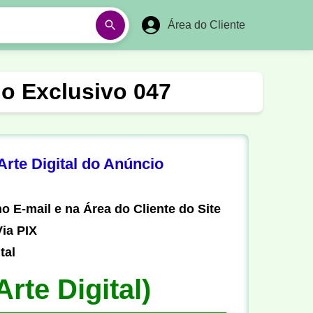
Área do Cliente
á
Aulas em Vídeos
lo Exclusivo 047
Ano Novo
Réveillon
Futebol Amador
Pesca
rte Digital do Anúncio
stória
Matemática
o E-mail e na Área do Cliente do Site
ia PIX
tal
Arte Digital)