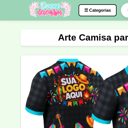
☰ Categorias
Caneca
InterClasse
Terceirão
Arte Camisa par
Molde de Costura
Professora
Fo
Carnaval
Natal
Natalina
Agr
Motocross
Ciclismo
Nail Design
Língua Portuguesa