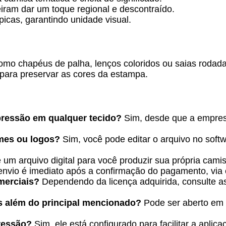
eiram dar um toque regional e descontraído.
picas, garantindo unidade visual.
o chapéus de palha, lenços coloridos ou saias rodadas 
s para preservar as cores da estampa.
pressão em qualquer tecido?
Sim, desde que a empresa
omes ou logos?
Sim, você pode editar o arquivo no soft
 um arquivo digital para você produzir sua própria camis
nvio é imediato após a confirmação do pagamento, via e
merciais?
Dependendo da licença adquirida, consulte a
s além do principal mencionado?
Pode ser aberto em
ressão?
Sim, ele está configurado para facilitar a apli