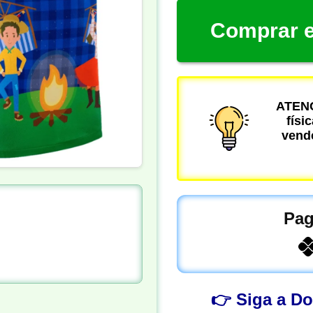
Comprar e
ATENÇ
físi
vende
Pag
👉 Siga a D