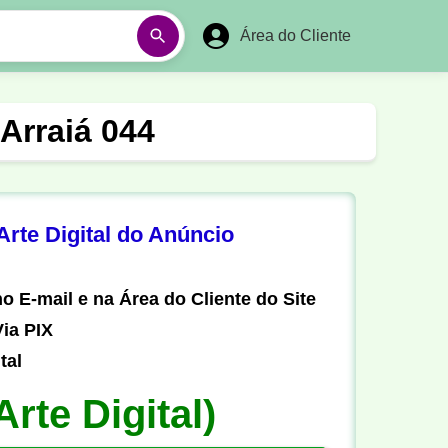
Área do Cliente
á
Aulas em Vídeos
 Arraiá 044
Ano Novo
Réveillon
Futebol Amador
Pesca
rte Digital do Anúncio
stória
Matemática
o E-mail e na Área do Cliente do Site
ia PIX
tal
Arte Digital)