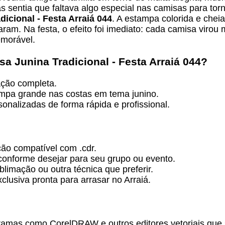
as sentia que faltava algo especial nas camisas para to
icional - Festa Arraiá 044
. A estampa colorida e chei
am. Na festa, o efeito foi imediato: cada camisa virou m
morável.
sa Junina Tradicional - Festa Arraiá 044
?
ação completa.
tampa grande nas costas em tema junino.
nalizadas de forma rápida e profissional.
ão compatível com .cdr.
 conforme desejar para seu grupo ou evento.
limação ou outra técnica que preferir.
usiva pronta para arrasar no Arraiá.
ramas como CorelDRAW e outros editores vetoriais que 