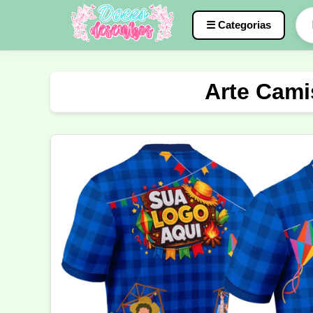
☰ Categorias
Caneca
InterClasse
Terceirão
Arte Camis
Molde de Costura
Professora
Fo
Carnaval
Natal
Natalina
Agr
Motocross
Ciclismo
Nail Design
Língua Portuguesa