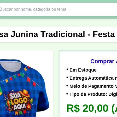
Nono Ano
Religião
DTF em PNG
Abad
a Junina Tradicional - Festa
nte
Formandos
Profissão
Festa Junina
o
Católica
Uniforme
Gamer
Vôlei
Comprar A
* Em Estoque
er
Pedagogia
Biologia
Geografia
Hi
* Entrega Automática n
* Meio de Pagamento V
* Tipo de Produto: Digi
R$ 20,00
(