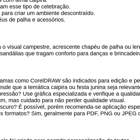
s com tema caipira.
ram esse tipo de celebração.
para criar um ambiente descontraído.
éus de palha e acessórios.
 o visual campestre, acrescente chapéu de palha ou len
sandálias que tragam conforto para danças e brincadeira
ramas como CorelDRAW são indicados para edição e pe
de que a temática caipira ou festa junina seja relevant
ressão? Use gráfica especializada e verifique a qualida
m, mas cuidado para não perder qualidade visual.
scuro? É possível, porém recomenda-se aplicação espec
ros formatos? Sim, geralmente para PDF, PNG ou JPEG c