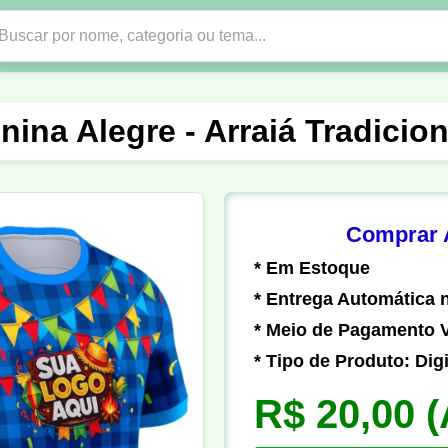
Nono Ano
Religião
DTF em PNG
Abad
ina Alegre - Arraiá Tradicio
nte
Formandos
Profissão
Festa Junina
o
Católica
Uniforme
Gamer
Vôlei
Comprar A
* Em Estoque
er
Pedagogia
Biologia
Geografia
Hi
* Entrega Automática n
* Meio de Pagamento V
* Tipo de Produto: Digi
R$ 20,00
(