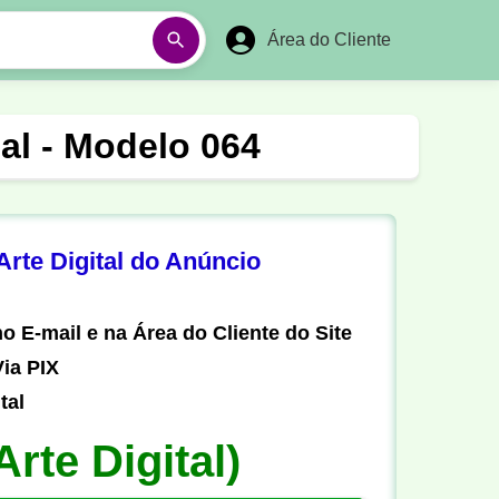
Área do Cliente
á
Aulas em Vídeos
nal - Modelo 064
Ano Novo
Réveillon
Futebol Amador
Pesca
rte Digital do Anúncio
stória
Matemática
o E-mail e na Área do Cliente do Site
ia PIX
tal
Arte Digital)