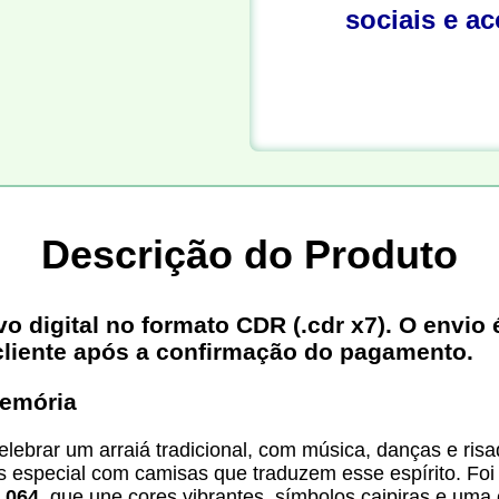
sociais e a
Descrição do Produto
digital no formato CDR (.cdr x7). O envio é
cliente após a confirmação do pagamento.
memória
lebrar um arraiá tradicional, com música, danças e ris
ais especial com camisas que traduzem esse espírito. F
o 064
, que une cores vibrantes, símbolos caipiras e um