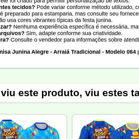
ele foi criado para permitir personalização de textos.
ntes tecidos?
Pode variar conforme método utilizado, co
é preparado para estamparia, mas consulte seu fornece
 usa cores vibrantes típicas da festa junina.
izar?
Nenhuma experiência específica é necessária, mas
arquivos?
Sim, adapte conforme sua criatividade.
pra?
Consulte o vendedor para informações sobre atend
isa Junina Alegre - Arraiá Tradicional - Modelo 064
p
viu este produto, viu estes 