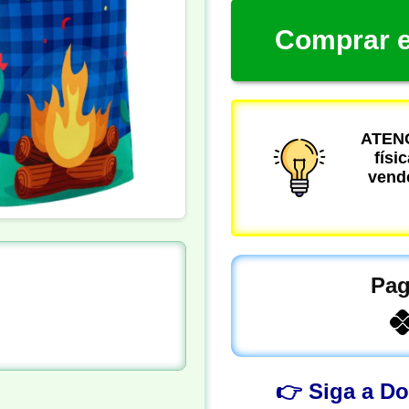
Comprar e
ATENÇ
físi
vende
Pag
👉 Siga a D