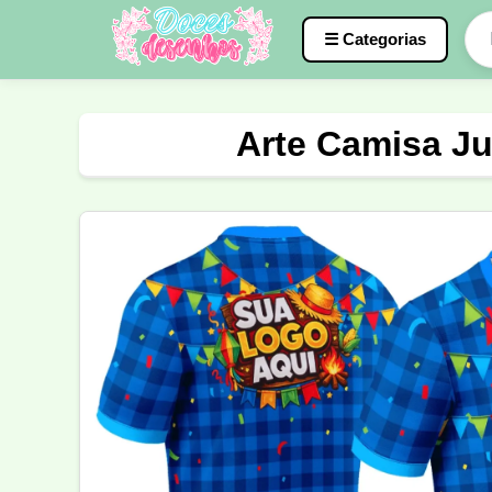
☰ Categorias
Caneca
InterClasse
Terceirão
Arte Camisa Jun
Molde de Costura
Professora
Fo
Carnaval
Natal
Natalina
Agr
Motocross
Ciclismo
Nail Design
Língua Portuguesa