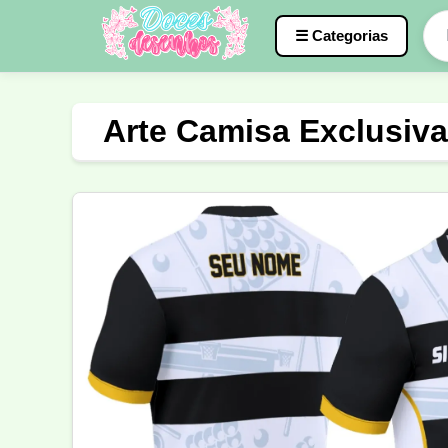
☰ Categorias
Caneca
InterClasse
Terceirão
Arte Camisa Exclusiva
Molde de Costura
Professora
Fo
Carnaval
Natal
Natalina
Agr
Motocross
Ciclismo
Nail Design
Língua Portuguesa