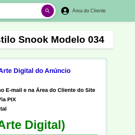
Área do Cliente
á
Aulas em Vídeos
stilo Snook Modelo 034
Ano Novo
Réveillon
Futebol Amador
Pesca
rte Digital do Anúncio
stória
Matemática
o E-mail e na Área do Cliente do Site
ia PIX
tal
Arte Digital)