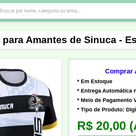
Nono Ano
Religião
DTF em PNG
Abad
 para Amantes de Sinuca - E
nte
Formandos
Profissão
Festa Junina
o
Católica
Uniforme
Gamer
Vôlei
Comprar A
* Em Estoque
er
Pedagogia
Biologia
Geografia
Hi
* Entrega Automática n
* Meio de Pagamento V
* Tipo de Produto: Digi
R$ 20,00
(