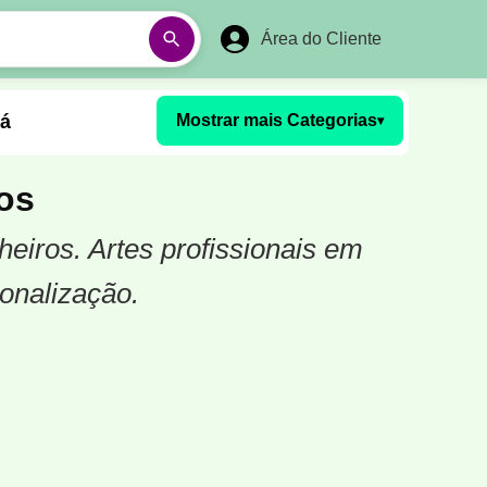
Área do Cliente
á
Mostrar mais Categorias
▾
Aulas em Vídeos
os
heiros. Artes profissionais em
Ano Novo
Réveillon
onalização.
Futebol Amador
Pesca
stória
Matemática