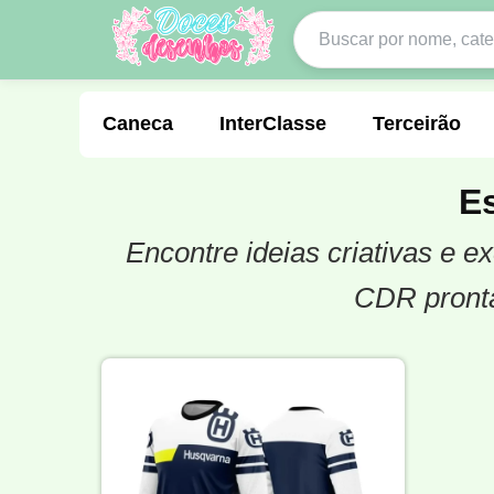
Caneca
InterClasse
Terceirão
Es
Encontre ideias criativas e e
Molde de Costura
Professora
Fo
CDR pronta
Carnaval
Natal
Natalina
Agr
Motocross
Ciclismo
Nail Design
Língua Portuguesa