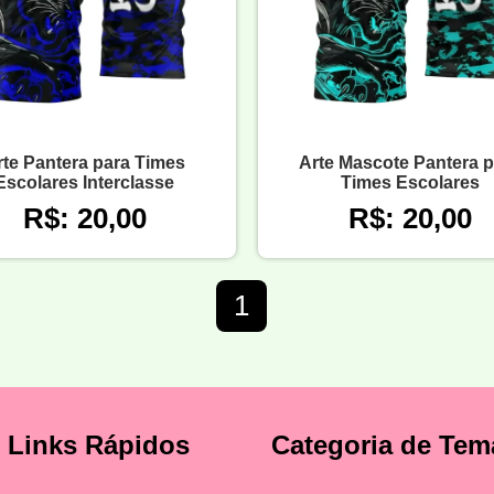
rte Pantera para Times
Arte Mascote Pantera p
Escolares Interclasse
Times Escolares
R$: 20,00
R$: 20,00
1
Links Rápidos
Categoria de Tem