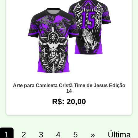
Arte para Camiseta Cristã Time de Jesus Edição
14
R$: 20,00
1
2
3
4
5
»
Última