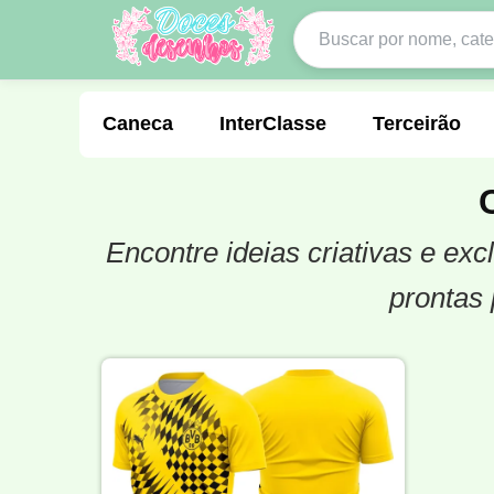
Caneca
InterClasse
Terceirão
Encontre ideias criativas e e
Molde de Costura
Professora
Fo
prontas 
Carnaval
Natal
Natalina
Agr
Motocross
Ciclismo
Nail Design
Língua Portuguesa