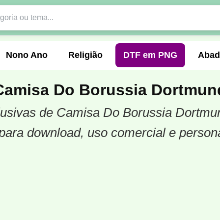
Nono Ano
Religião
DTF em PNG
Abad
Camisa Do Borussia Dortmun
xclusivas de Camisa Do Borussia Dortmu
nte
Formandos
Profissão
Festa Junina
para download, uso comercial e person
o
Católica
Uniforme
Gamer
Vôlei
er
Pedagogia
Biologia
Geografia
Hi