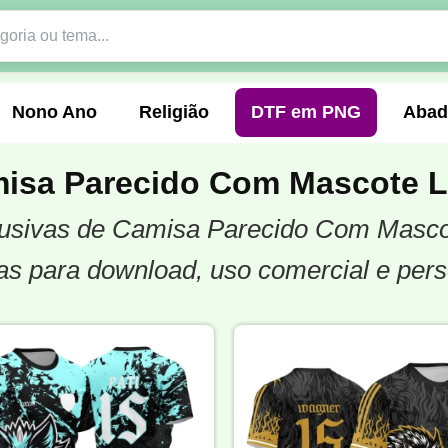
Nono Ano
Religião
DTF em PNG
Abad
isa Parecido Com Mascote 
clusivas de Camisa Parecido Com Masco
nte
Formandos
Profissão
Festa Junina
s para download, uso comercial e pers
o
Católica
Uniforme
Gamer
Vôlei
er
Pedagogia
Biologia
Geografia
Hi