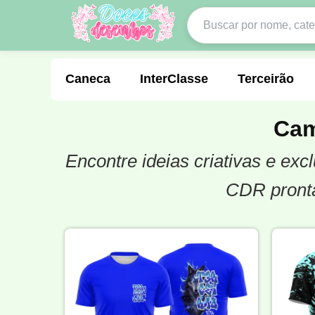
Caneca
InterClasse
Terceirão
Cam
Encontre ideias criativas e ex
Molde de Costura
Professora
Fo
CDR pronta
Carnaval
Natal
Natalina
Agr
Motocross
Ciclismo
Nail Design
Língua Portuguesa